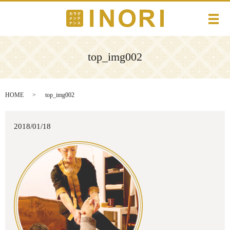
メ
top_img002
HOME
top_img002
2018/01/18