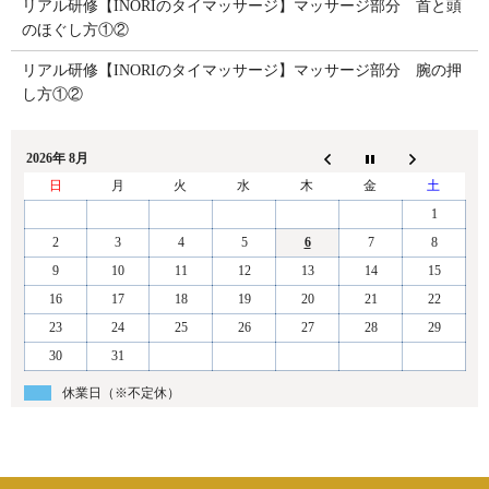
リアル研修【INORIのタイマッサージ】マッサージ部分 首と頭
のほぐし方①②
リアル研修【INORIのタイマッサージ】マッサージ部分 腕の押
し方①②
2026年 8月
日
月
火
水
木
金
土
1
2
3
4
5
6
7
8
9
10
11
12
13
14
15
16
17
18
19
20
21
22
23
24
25
26
27
28
29
30
31
休業日（※不定休）