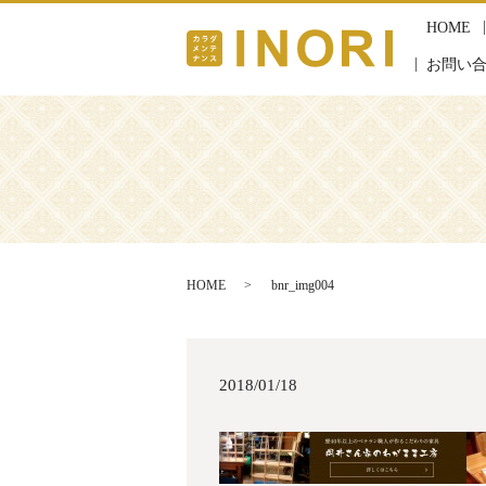
HOME
お問い
HOME
bnr_img004
2018/01/18