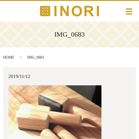
メ
IMG_0683
HOME
IMG_0683
2019/11/12